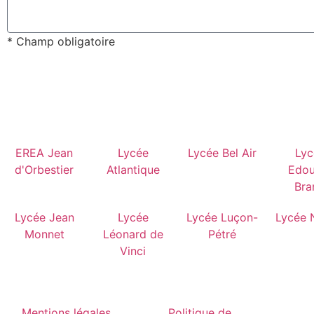
*
Champ obligatoire
EREA Jean
Lycée
Lycée Bel Air
Lyc
d'Orbestier
Atlantique
Edou
Bra
Lycée Jean
Lycée
Lycée Luçon-
Lycée 
Monnet
Léonard de
Pétré
Vinci
Mentions légales
Politique de