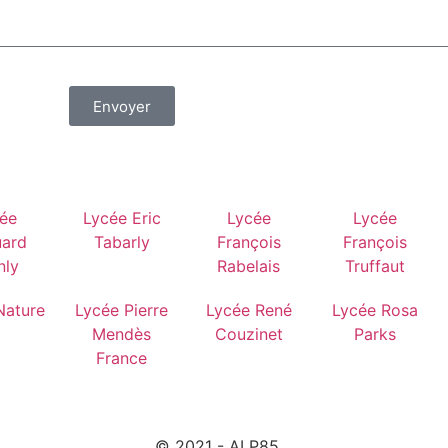
Envoyer
ée
Lycée Eric
Lycée
Lycée
ard
Tabarly
François
François
nly
Rabelais
Truffaut
Nature
Lycée Pierre
Lycée René
Lycée Rosa
Mendès
Couzinet
Parks
France
© 2021 - ALP85