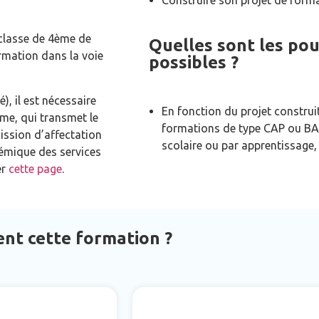
Construire son projet de forma
classe de 4ème de
Quelles sont les pou
ormation dans la voie
possibles ?
), il est nécessaire
En fonction du projet construit
ème, qui transmet le
formations de type CAP ou B
ission d’affectation
scolaire ou par apprentissage,
démique des services
er
cette page
.
nt cette formation ?