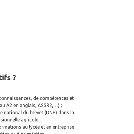
S'inscrire
Contact
ifs ?
 connaissances, de compétences et
veau A2 en anglais, ASSR2,…) ;
me national du brevet (DNB) dans la
sionnelle agricole ;
rmations au lycée et en entreprise ;